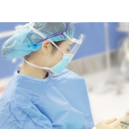
射線課
栄養課
りデイサービス内海
グループホームぬまくま
ベント教室
ンター内海・沼隈
CD学術研究協力
JOANR構築に関する研究に
世代育成支援対策推進法