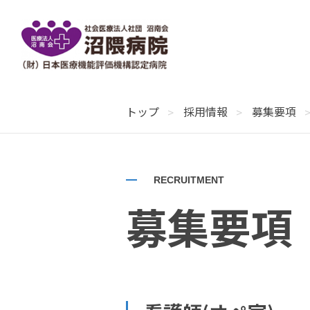
ご来院の皆様へ
当院について
医療関係の皆様へ
関連施設
トップ
採用情報
募集要項
Guide
About us
For medical
Partner
外来のご案内
地域医療支援センター
社会医療法人 社団 沼南会
診
H
常
沼南会について
ご
RECRUITMENT
ま
募集要項
当院について
組
入院のご案内
施設見学について
入
木
施
検診・人間ドッグについて
学術活動
人
部門について
看
社会福祉法人 まり福祉会
ま