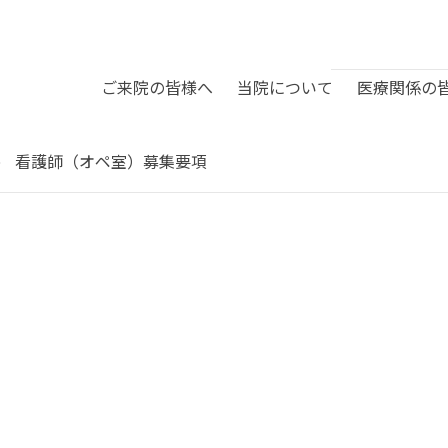
ご来院の皆様へ
当院について
医療関係の
看護師（オペ室）募集要項
療科目
Mネット
石医院
診療時間
介護老人保健施設ぬまくま
挨拶・理念
沿革
り訪問介護ステーション
まり居宅介護支援事業所
織概要
委員会活動報告
院の手続き・流れ
お会計と退院について
下メディカルクリニック
設案内
間ドッグ各種内容
健康診断
護部
薬剤課
り福祉会法人概要
まりホーム内海