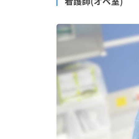
看護師(オペ室)
放
ま
広報誌
イ
福山市西南部地域包括支援センターサブセ
DPC病院指標
N
介護保険Q＆A
女性活躍推進法
次