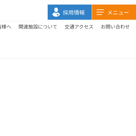
採用情報
メニュー
皆様へ
関連施設について
交通アクセス
お問い合わせ
医療関係の皆様へトップ
関連施設についてトップ
ご来院の皆様へトップ
当院についてトップ
まり訪問看護ステーション
まり高齢者複合施設 山南
医師紹介
お見舞いメール
予防接種
検査課
まりホーム熊野