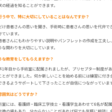
状の経過を知ることができます。
行う中で、特に大切にしていることはなんですか？
だけ患者さんの思いを聞き、手術時に患者さんの思いを代弁で
けています。
患者さんにもわかりやすい説明やパンフレットの作成を工夫し
うな関わりを大切にしています。
うな教育をしてもらえますか？
卒1年目から手術室に配属されましたが、プリセプター制度が
ことができました。何か新しいことを始める前には練習に付き
できるようサポートして下さったことが自信につながっていま
雰囲気はどうですか？
術室には、看護師・臨床工学技士・看護学生あわせて6名が配
交換の場もあり、分からないことがあれば何でも気軽に相談し