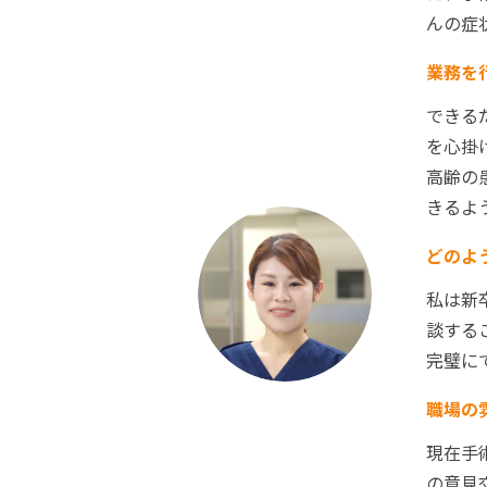
んの症
業務を
できる
を心掛
高齢の
きるよ
どのよ
私は新
談する
完璧に
職場の
現在手
の意見