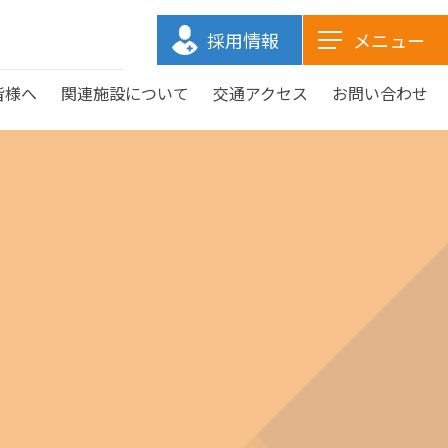
採用情報
メニュー
皆様へ
関連施設について
交通アクセス
お問い合わせ
医療関係の皆様へトップ
関連施設についてトップ
ご来院の皆様へトップ
当院についてトップ
まり訪問看護ステーション
まり高齢者複合施設 山南
医師紹介
お見舞いメール
検査課
予防接種
まりホーム熊野
事務部
特別養護老人ホーム まり沼隈