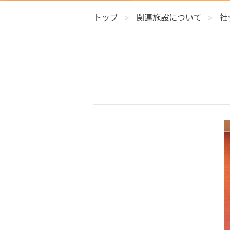
福山市西南部地域包括支援センターサブセ
DPC病院指標
N
トップ
関連施設について
社
女性活躍推進法
次
介護保険Q＆A