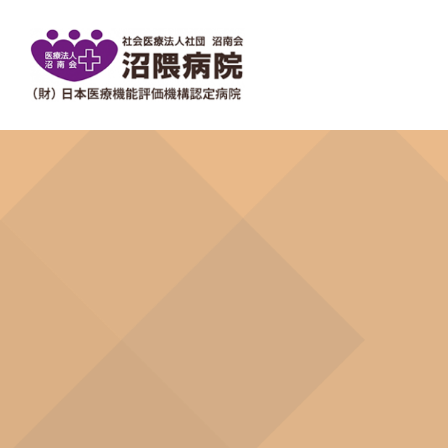
ご来院の皆様へ
当院について
医療関係の皆様へ
関連施設
Guide
About us
For medical
Partner
外来のご案内
地域医療支援センター
社会医療法人 社団 沼南会
診
H
常
沼南会について
ご
ま
当院について
組
入院のご案内
施設見学について
入
木
施
部門について
検診・人間ドッグについて
学術活動
看
人
社会福祉法人 まり福祉会
ま
放
ま
広報誌
イ