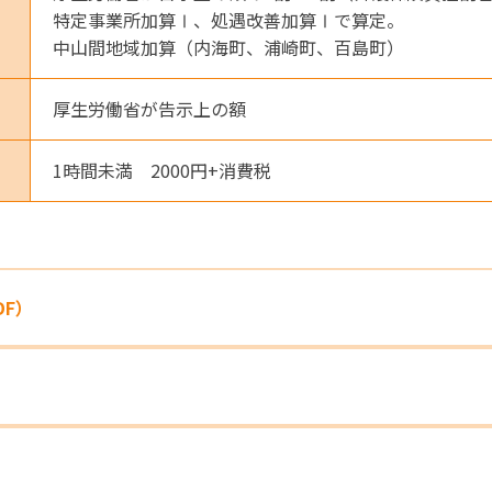
特定事業所加算Ⅰ、処遇改善加算Ⅰで算定。
中山間地域加算（内海町、浦崎町、百島町）
厚生労働省が告示上の額
1時間未満 2000円+消費税
DF）