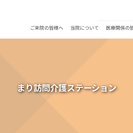
ご来院の皆様へ
当院について
医療関係の
療科目
Mネット
石医院
診療時間
介護老人保健施設ぬまくま
挨拶・理念
沿革
り訪問介護ステーション
まり居宅介護支援事業所
織概要
委員会活動報告
院の手続き・流れ
お会計と退院について
まり訪問介護ステーション
下メディカルクリニック
設案内
護部
薬剤課
間ドッグ各種内容
健康診断
り福祉会法人概要
まりホーム内海
射線課
栄養課
りデイサービス内海
グループホームぬまくま
ベント教室