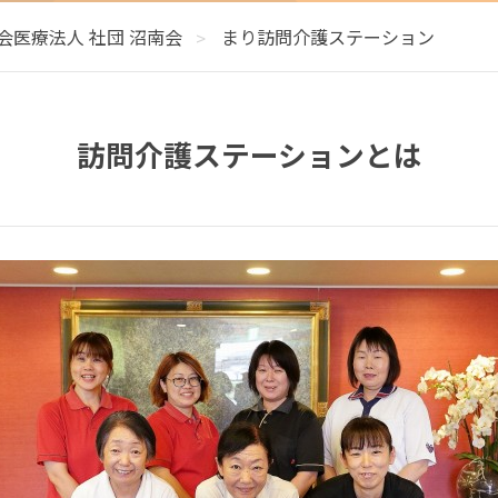
ンター内海・沼隈
CD学術研究協力
JOANR構築に関する研究に
会医療法人 社団 沼南会
まり訪問介護ステーション
世代育成支援対策推進法
訪問介護ステーションとは