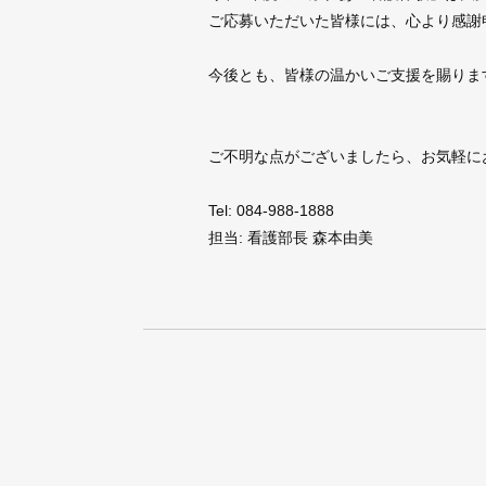
福山市西南部地域包括支援センターサブセ
ご応募いただいた皆様には、心より感謝
DPC病院指標
N
今後とも、皆様の温かいご支援を賜りま
女性活躍推進法
次
介護保険Q＆A
ご不明な点がございましたら、お気軽に
Tel: 084-988-1888
担当: 看護部長 森本由美