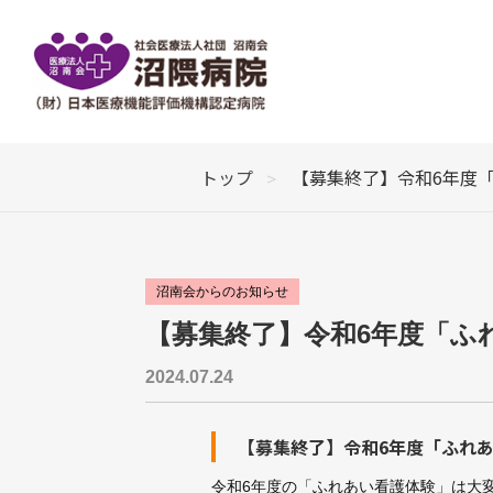
ご来院の皆様へ
当院について
医療関係の皆様へ
関連施設
トップ
【募集終了】令和6年度「
Guide
About us
For medical
Partner
外来のご案内
地域医療支援センター
社会医療法人 社団 沼南会
診
H
常
沼南会について
ご
ま
当院について
組
沼南会からのお知らせ
入院のご案内
施設見学について
入
木
施
【募集終了】令和6年度「ふ
部門について
2024.07.24
検診・人間ドッグについて
学術活動
看
人
社会福祉法人 まり福祉会
ま
放
ま
【募集終了】令和6年度「ふれ
広報誌
イ
令和6年度の「ふれあい看護体験」は大