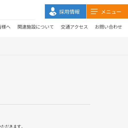
採用情報
メニュー
皆様へ
関連施設について
交通アクセス
お問い合わせ
医療関係の皆様へトップ
関連施設についてトップ
ご来院の皆様へトップ
当院についてトップ
まり訪問看護ステーション
まり高齢者複合施設 山南
医師紹介
お見舞いメール
検査課
予防接種
まりホーム熊野
事務部
特別養護老人ホーム まり沼隈
いただきます。