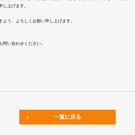
ンター内海・沼隈
申し上げます。
CD学術研究協力
JOANR構築に関する研究に
すよう、よろしくお願い申し上げます。
世代育成支援対策推進法
お問い合わせください。
一覧に戻る