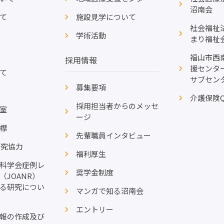
沼南会
て
施設見学について
社会福祉
学術活動
まり福祉
福山市西
採用情報
援センタ
て
サブセン
募集要項
介護保険
採用担当者からのメッセ
室
ージ
指標
先輩職員インタビュー
研究協力
福利厚生
科学会症例レ
奨学金制度
（JOANR）
る研究につい
マンガで知る沼南会
エントリー
報の作成及び