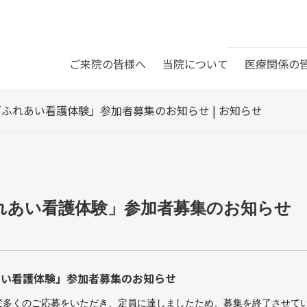
ご来院の皆様へ
当院について
医療関係の
ふれあい看護体験」参加者募集のお知らせ | お知らせ
療科目
Mネット
石医院
診療時間
介護老人保健施設ぬまくま
挨拶・理念
沿革
り訪問介護ステーション
まり居宅介護支援事業所
織概要
委員会活動報告
院の手続き・流れ
お会計と退院について
下メディカルクリニック
設案内
れあい看護体験」参加者募集のお知らせ
護部
薬剤課
間ドッグ各種内容
健康診断
り福祉会法人概要
まりホーム内海
射線課
栄養課
りデイサービス内海
グループホームぬまくま
あい看護体験」参加者募集のお知らせ
ベント教室
変多くのご応募をいただき、定員に達しましたため、募集を終了させて